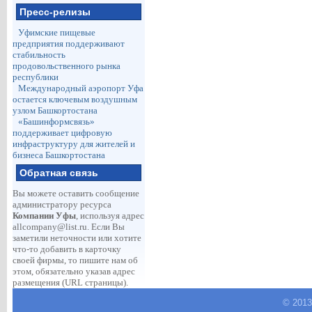
Пресс-релизы
Уфимские пищевые
предприятия поддерживают
стабильность
продовольственного рынка
республики
Международный аэропорт Уфа
остается ключевым воздушным
узлом Башкортостана
«Башинформсвязь»
поддерживает цифровую
инфраструктуру для жителей и
бизнеса Башкортостана
Обратная связь
Вы можете оставить сообщение
администратору ресурса
Компании Уфы
, используя адрес
allcompany@list.ru
. Если Вы
заметили неточности или хотите
что-то добавить в карточку
своей фирмы, то пишите нам об
этом, обязательно указав адрес
размещения (URL страницы).
© 2013