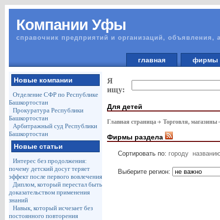
Компании Уфы
справочник предприятий и организаций, объявления, 
главная
фирм
Новые компании
Я
ищу:
Отделение СФР по Республике
Башкортостан
Для детей
Прокуратура Республики
Башкортостан
Главная страница
Торговля, магазины
Арбитражный суд Республики
Башкортостан
Фирмы раздела
Новые статьи
Сортировать по:
городу
названи
Интерес без продолжения:
почему детский досуг теряет
Выберите регион:
эффект после первого вовлечения
Диплом, который перестал быть
доказательством применения
знаний
Навык, который исчезает без
постоянного повторения