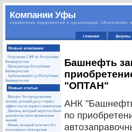
Компании Уфы
справочник предприятий и организаций, объявления, 
главная
фирм
Новые компании
Отделение СФР по Республике
Башнефть за
Башкортостан
Прокуратура Республики
приобретени
Башкортостан
Арбитражный суд Республики
Башкортостан
"ОПТАН"
Новые статьи
Интерес без продолжения:
АНК "Башнефть
почему детский досуг теряет
эффект после первого вовлечения
Диплом, который перестал быть
по приобретен
доказательством применения
знаний
автозаправочн
Навык, который исчезает без
постоянного повторения