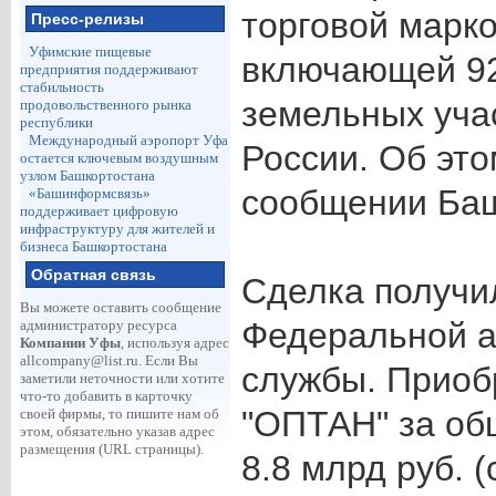
торговой марк
Пресс-релизы
Уфимские пищевые
включающей 92
предприятия поддерживают
стабильность
земельных учас
продовольственного рынка
республики
Международный аэропорт Уфа
России. Об это
остается ключевым воздушным
узлом Башкортостана
сообщении Ба
«Башинформсвязь»
поддерживает цифровую
инфраструктуру для жителей и
бизнеса Башкортостана
Обратная связь
Сделка получи
Вы можете оставить сообщение
Федеральной 
администратору ресурса
Компании Уфы
, используя адрес
allcompany@list.ru
. Если Вы
службы. Приоб
заметили неточности или хотите
что-то добавить в карточку
"ОПТАН" за об
своей фирмы, то пишите нам об
этом, обязательно указав адрес
размещения (URL страницы).
8.8 млрд руб. 