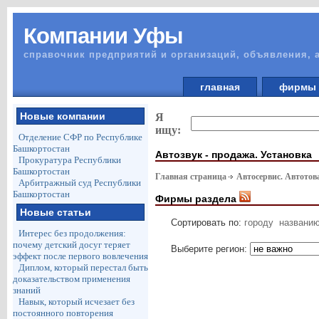
Компании Уфы
справочник предприятий и организаций, объявления, 
главная
фирм
Новые компании
Я
ищу:
Отделение СФР по Республике
Башкортостан
Автозвук - продажа. Установка
Прокуратура Республики
Башкортостан
Главная страница
Автосервис. Автото
Арбитражный суд Республики
Башкортостан
Фирмы раздела
Новые статьи
Сортировать по:
городу
названи
Интерес без продолжения:
почему детский досуг теряет
Выберите регион:
эффект после первого вовлечения
Диплом, который перестал быть
доказательством применения
знаний
Навык, который исчезает без
постоянного повторения