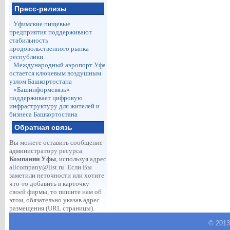
Пресс-релизы
Уфимские пищевые
предприятия поддерживают
стабильность
продовольственного рынка
республики
Международный аэропорт Уфа
остается ключевым воздушным
узлом Башкортостана
«Башинформсвязь»
поддерживает цифровую
инфраструктуру для жителей и
бизнеса Башкортостана
Обратная связь
Вы можете оставить сообщение
администратору ресурса
Компании Уфы
, используя адрес
allcompany@list.ru
. Если Вы
заметили неточности или хотите
что-то добавить в карточку
своей фирмы, то пишите нам об
этом, обязательно указав адрес
размещения (URL страницы).
© 2013