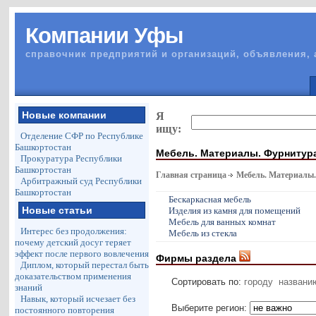
Компании Уфы
справочник предприятий и организаций, объявления, 
Новые компании
Я
ищу:
Отделение СФР по Республике
Башкортостан
Мебель. Материалы. Фурнитур
Прокуратура Республики
Башкортостан
Главная страница
Мебель. Материалы
Арбитражный суд Республики
Башкортостан
Бескаркасная мебель
Новые статьи
Изделия из камня для помещений
Мебель для ванных комнат
Интерес без продолжения:
Мебель из стекла
почему детский досуг теряет
эффект после первого вовлечения
Фирмы раздела
Диплом, который перестал быть
доказательством применения
Сортировать по:
городу
названи
знаний
Навык, который исчезает без
Выберите регион:
постоянного повторения