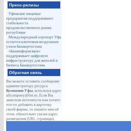
Пресс-релизы
Уфимские пищевые
предприятия поддерживают
стабильность
продовольственного рынка
республики
Международный аэропорт Уфа
остается ключевым воздушным
узлом Башкортостана
«Башинформсвязь»
поддерживает цифровую
инфраструктуру для жителей и
бизнеса Башкортостана
Обратная связь
Вы можете оставить сообщение
администратору ресурса
Компании Уфы
, используя адрес
allcompany@list.ru
. Если Вы
заметили неточности или хотите
что-то добавить в карточку
своей фирмы, то пишите нам об
этом, обязательно указав адрес
размещения (URL страницы).